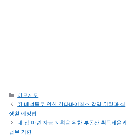
카
이모저모
테
쥐 배설물로 인한 한타바이러스 감염 위험과 실
고
생활 예방법
리
내 집 마련 자금 계획을 위한 부동산 취득세율과
납부 기한