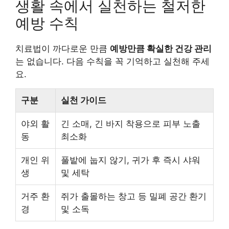
생활 속에서 실천하는 철저한
예방 수칙
치료법이 까다로운 만큼
예방만큼 확실한 건강 관리
는 없습니다. 다음 수칙을 꼭 기억하고 실천해 주세
요.
구분
실천 가이드
야외 활
긴 소매, 긴 바지 착용으로 피부 노출
동
최소화
개인 위
풀밭에 눕지 않기, 귀가 후 즉시 샤워
생
및 세탁
거주 환
쥐가 출몰하는 창고 등 밀폐 공간 환기
경
및 소독