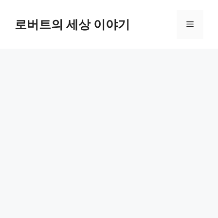
컨
텐
로버트의 세상 이야기
메
츠
로
뉴
건
너
뛰
기